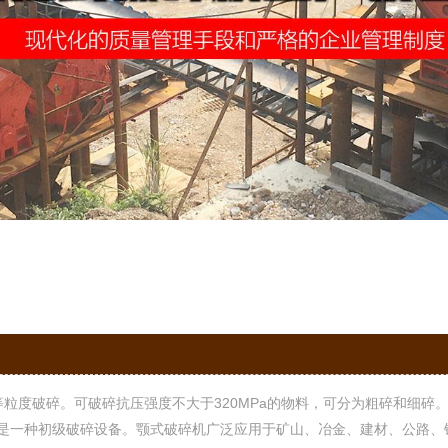
度破碎。可破碎抗压强度不大于320MPa的物料，可分为粗碎和细碎
。它是一种初级破碎设备。颚式破碎机广泛应用于矿山、冶金、建材、公路、