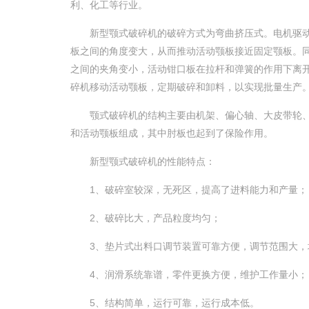
利、化工等行业。
新型颚式破碎机的破碎方式为弯曲挤压式。电机驱动
板之间的角度变大，从而推动活动颚板接近固定颚板。
之间的夹角变小，活动钳口板在拉杆和弹簧的作用下离
碎机移动活动颚板，定期破碎和卸料，以实现批量生产
颚式破碎机的结构主要由机架、偏心轴、大皮带轮、
和活动颚板组成，其中肘板也起到了保险作用。
新型颚式破碎机的性能特点：
1、破碎室较深，无死区，提高了进料能力和产量；
2、破碎比大，产品粒度均匀；
3、垫片式出料口调节装置可靠方便，调节范围大，
4、润滑系统靠谱，零件更换方便，维护工作量小；
5、结构简单，运行可靠，运行成本低。