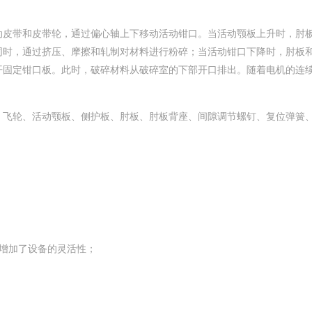
皮带和皮带轮，通过偏心轴上下移动活动钳口。当活动颚板上升时，肘
同时，通过挤压、摩擦和轧制对材料进行粉碎；当活动钳口下降时，肘板
开固定钳口板。此时，破碎材料从破碎室的下部开口排出。随着电机的连
。
飞轮、活动颚板、侧护板、肘板、肘板背座、间隙调节螺钉、复位弹簧
增加了设备的灵活性；