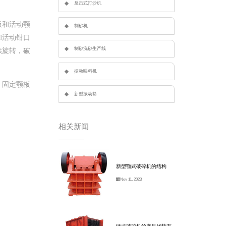
反击式打沙机
板和活动颚
制砂机
和活动钳口
制砂洗砂生产线
续旋转，破
振动喂料机
、固定颚板
新型振动筛
相关新闻
新型颚式破碎机的结构
Nov 11, 2023