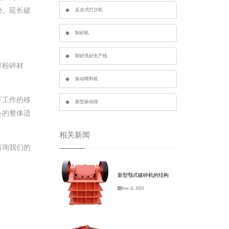
势。延长破
反击式打沙机
制砂机
制砂洗砂生产线
率粉碎材
振动喂料机
下工作的移
新型振动筛
备的整体适
相关新闻
咨询我们的
新型颚式破碎机的结构
Nov 11, 2023