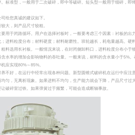
。标准型，一般用于二次破碎，即中等破碎。短头型一般用于细碎，即
司给您真诚的建议如下。
较大，则产品尺寸较粗。
要用于闭路循环。用户在选择衬板时，一般要考虑三个因素：衬板的出
化；进料粒度分布；材料硬度；材料耐磨性。班轮越长，耗电量越高。硬
，粗料选用长衬板。一般情况来说，在封闭侧卸料口，进料粒度分布小于
物料含水率的增加会影响物料的吞吐量。一般来说，材料的含水量小于5%。
机应实现80%～85%。
养不好，在运行中经常出现各种问题。新型圆锥式破碎机在运行中应注
料均匀，无离析现象。如果进料不均匀，生产能力就会下降，产品尺寸过
要让破碎室过铁。如果弹簧过于频繁，可能会造成断轴事故。