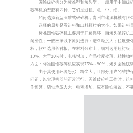
圆锥破碎机分为标准型和短头型，一般用于中细破碎
破碎机的型腔有四种。它们是过粗、粗、中、细。
如何选择新型圆锥式破碎机，青州市建源机械有限公
选择的原则是看进料和出料颗粒的大小。如果进料量
标准圆锥破碎机主要用于开路循环，而短头破碎机主
耐磨性；一般应按以下原则进行：进料粒度大；粒度变
板，软料选用长衬板。在材料分布上，细料选用短衬板
10%。大于10%时，电耗增加，产品粒度变薄。粘性
方面：标准圆锥破碎机应实现75%～80%，短头圆锥破碎
由于其使用环境恶劣，粉尘大，且部分用户的维护保
问题，以实现机器的正常运行。圆锥破碎机工作时，给
作频繁，碗轴承压力大，电耗增加。应有除铁装置，不