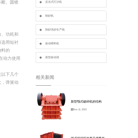
终断。圆锥
反击式打沙机
制砂机
制砂洗砂生产线
力、功耗和
料选用短衬
振动喂料机
物料的
在动力使用
新型振动筛
意以下几个
相关新闻
大，弹簧动
新型颚式破碎机的结构
Nov 11, 2023